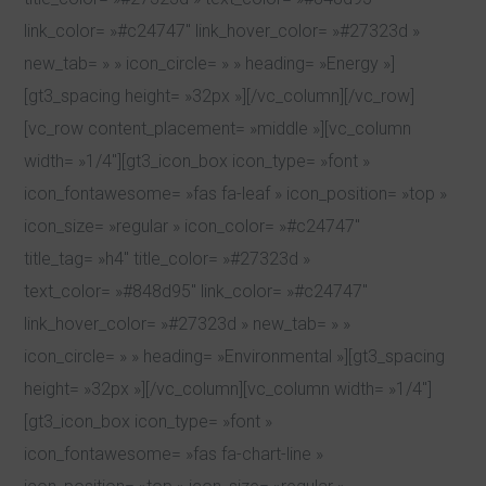
link_color= »#c24747″ link_hover_color= »#27323d »
new_tab= » » icon_circle= » » heading= »Energy »]
[gt3_spacing height= »32px »][/vc_column][/vc_row]
[vc_row content_placement= »middle »][vc_column
width= »1/4″][gt3_icon_box icon_type= »font »
icon_fontawesome= »fas fa-leaf » icon_position= »top »
icon_size= »regular » icon_color= »#c24747″
title_tag= »h4″ title_color= »#27323d »
text_color= »#848d95″ link_color= »#c24747″
link_hover_color= »#27323d » new_tab= » »
icon_circle= » » heading= »Environmental »][gt3_spacing
height= »32px »][/vc_column][vc_column width= »1/4″]
[gt3_icon_box icon_type= »font »
icon_fontawesome= »fas fa-chart-line »