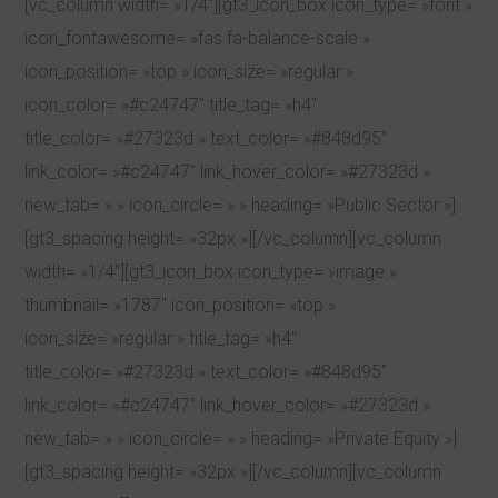
[vc_column width= »1/4″][gt3_icon_box icon_type= »font »
icon_fontawesome= »fas fa-balance-scale »
icon_position= »top » icon_size= »regular »
icon_color= »#c24747″ title_tag= »h4″
title_color= »#27323d » text_color= »#848d95″
link_color= »#c24747″ link_hover_color= »#27323d »
new_tab= » » icon_circle= » » heading= »Public Sector »]
[gt3_spacing height= »32px »][/vc_column][vc_column
width= »1/4″][gt3_icon_box icon_type= »image »
thumbnail= »1787″ icon_position= »top »
icon_size= »regular » title_tag= »h4″
title_color= »#27323d » text_color= »#848d95″
link_color= »#c24747″ link_hover_color= »#27323d »
new_tab= » » icon_circle= » » heading= »Private Equity »]
[gt3_spacing height= »32px »][/vc_column][vc_column