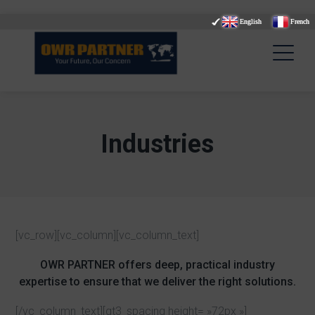
English
French
Industries
[vc_row][vc_column][vc_column_text]
OWR PARTNER offers deep, practical industry
expertise to ensure that we deliver the right solutions.
[/vc_column_text][gt3_spacing height= »72px »]