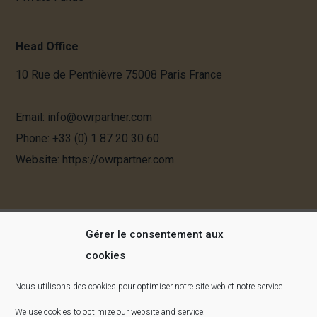
Head Office
10 Rue de Penthièvre 75008 Paris France
Email:
info@owrpartner.com
Phone:
+33 (0) 1 87 20 30 60
Website
: https://owrpartner.com
Gérer le consentement aux
© 2021 OWR PARTNER All right reserved.
Terms of use
-
Privacy
cookies
statement
-
Mentions légales
Politique de Protection des données
Personnelles
Nous utilisons des cookies pour optimiser notre site web et notre service.
OWR PARTNER 10 rue de Penthièvre 75008 Paris France
We use cookies to optimize our website and service.