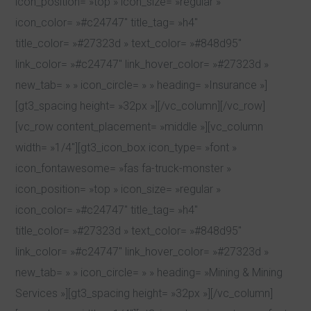
icon_position= »top » icon_size= »regular »
icon_color= »#c24747″ title_tag= »h4″
title_color= »#27323d » text_color= »#848d95″
link_color= »#c24747″ link_hover_color= »#27323d »
new_tab= » » icon_circle= » » heading= »Insurance »]
[gt3_spacing height= »32px »][/vc_column][/vc_row]
[vc_row content_placement= »middle »][vc_column
width= »1/4″][gt3_icon_box icon_type= »font »
icon_fontawesome= »fas fa-truck-monster »
icon_position= »top » icon_size= »regular »
icon_color= »#c24747″ title_tag= »h4″
title_color= »#27323d » text_color= »#848d95″
link_color= »#c24747″ link_hover_color= »#27323d »
new_tab= » » icon_circle= » » heading= »Mining & Mining
Services »][gt3_spacing height= »32px »][/vc_column]