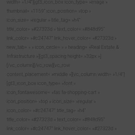
width= »1/4″][gt3_icon_box icon_type= »image »
thumbnail= »1159″ icon_position= »top »
icon_size= »regular » title_tag= »h4″
title_color= »#27323d » text_color= »#848d95″
link_color= »#c24747″ link_hover_color= »#27323d »
new_tab= » » icon_circle= » » heading= »Real Estate &
Infrastructure »][gt3_spacing height= »32px »]
[/vc_column][/vc_row][vc_row
content_placement= »middle »][vc_column width= »1/4″]
[gt3_icon_box icon_type= »font »
icon_fontawesome= »fas fa-shopping-cart »
icon_position= »top » icon_size= »regular »
icon_color= »#c24747″ title_tag= »h4″
title_color= »#27323d » text_color= »#848d95″
link_color= »#c24747″ link_hover_color= »#27323d »