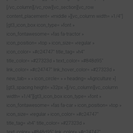
[/vc_column][/vc_row][vc_section][vc_row
content_placement= »middle »][vc_column width= »1/4″]
[gt3_icon_box icon_type= »font »
icon_fontawesome= »fas fa-tractor »
icon_position= »top » icon_size= »regular »
icon_color= »#c24747″ title_tag= »h4″
title_color= »#27323d » text_color= »#848d95″
link_color= »#c24747″ link_hover_color= »#27323d »
new_tab= » » icon_circle= » » heading= »Agriculture »]
[gt3_spacing height= »32px »][/vc_column][vc_column
width= »1/4″][gt3_icon_box icon_type= »font »
icon_fontawesome= »fas fa-car » icon_position= »top »
icon_size= »regular » icon_color= »#c24747″
title_tag= »h4″ title_color= »#27323d »
text_color= »#848d95″ link_color= »#c24747″