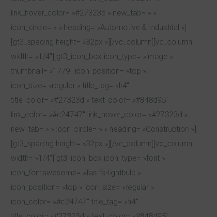
link_hover_color= »#27323d » new_tab= » »
icon_circle= » » heading= »Automotive & Industrial »]
[gt3_spacing height= »32px »][/vc_column][vc_column
width= »1/4″][gt3_icon_box icon_type= »image »
thumbnail= »1779″ icon_position= »top »
icon_size= »regular » title_tag= »h4″
title_color= »#27323d » text_color= »#848d95″
link_color= »#c24747″ link_hover_color= »#27323d »
new_tab= » » icon_circle= » » heading= »Construction »]
[gt3_spacing height= »32px »][/vc_column][vc_column
width= »1/4″][gt3_icon_box icon_type= »font »
icon_fontawesome= »fas fa-lightbulb »
icon_position= »top » icon_size= »regular »
icon_color= »#c24747″ title_tag= »h4″
title_color= »#27323d » text_color= »#848d95″