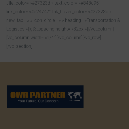
title_color= »#27323d » text_color= »#848d95″
link_color= »#c24747″ link_hover_color= »#27323d »
new_tab= » » icon_circle= » » heading= »Transportation &
Logistics »][gt3_spacing height= »32px »][/vc_column]
[vc_column width= »1/4″][/vc_column][/vc_row]
[/vc_section]