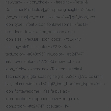
new_tab= » » icon_circle= » » heading= »Retail &
Consumer Products »][gt3_spacing height= »32px »]
[/vc_column][vc_column width= »1/4″][gt3_icon_box
icon_type= »font » icon_fontawesome= »fas fa-
broadcast-tower » icon_position= »top »
icon_size= »regular » icon_color= »#c24747″
title_tag= »h4″ title_color= »#27323d »
text_color= »#848d95″ link_color= »#c24747″
link_hover_color= »#27323d » new_tab= » »
icon_circle= » » heading= »Telecom, Media &
Technology »][gt3_spacing height= »32px »][/vc_column]
[vc_column width= »1/4″][gt3_icon_box icon_type= »font »
icon_fontawesome= »fas fa-bus-alt »
icon_position= »top » icon_size= »regular »
icon_color= »#c24747″ title_tag= »h4″