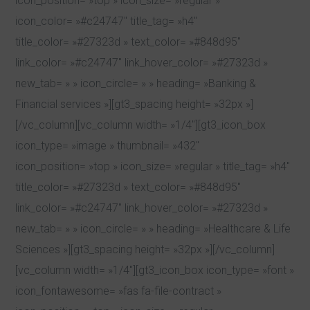
icon_position= »top » icon_size= »regular »
icon_color= »#c24747″ title_tag= »h4″
title_color= »#27323d » text_color= »#848d95″
link_color= »#c24747″ link_hover_color= »#27323d »
new_tab= » » icon_circle= » » heading= »Banking &
Financial services »][gt3_spacing height= »32px »]
[/vc_column][vc_column width= »1/4″][gt3_icon_box
icon_type= »image » thumbnail= »432″
icon_position= »top » icon_size= »regular » title_tag= »h4″
title_color= »#27323d » text_color= »#848d95″
link_color= »#c24747″ link_hover_color= »#27323d »
new_tab= » » icon_circle= » » heading= »Healthcare & Life
Sciences »][gt3_spacing height= »32px »][/vc_column]
[vc_column width= »1/4″][gt3_icon_box icon_type= »font »
icon_fontawesome= »fas fa-file-contract »